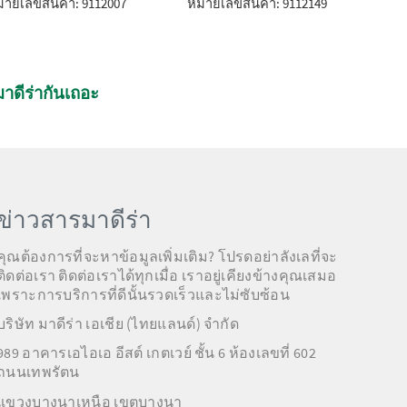
ายเลขสินค้า: 9112007
หมายเลขสินค้า: 9112149
หมา
าดีร่ากันเถอะ
ข่าวสารมาดีร่า
คุณต้องการที่จะหาข้อมูลเพิ่มเติม? โปรดอย่าลังเลที่จะ
ติดต่อเรา ติดต่อเราได้ทุกเมื่อ เราอยู่เคียงข้างคุณเสมอ
เพราะการบริการที่ดีนั้นรวดเร็วและไม่ซับซ้อน
บริษัท มาดีร่า เอเชีย (ไทยแลนด์) จำกัด
989 อาคารเอไอเอ อีสต์ เกตเวย์ ชั้น 6 ห้องเลขที่ 602
ถนนเทพรัตน
แขวงบางนาเหนือ เขตบางนา