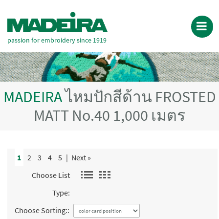
passion for embroidery since 1919
MADEIRA
ไหมปักสีด้าน FROSTED
MATT No.40 1,000 เมตร
1
2
3
4
5
|
Next »
Choose List
Type:
Choose Sorting::