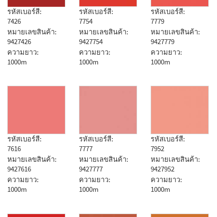
รหัสเบอร์สี:
รหัสเบอร์สี:
รหัสเบอร์สี:
7426
7754
7779
หมายเลขสินค้า:
หมายเลขสินค้า:
หมายเลขสินค้า:
9427426
9427754
9427779
ความยาว:
ความยาว:
ความยาว:
1000m
1000m
1000m
รหัสเบอร์สี:
รหัสเบอร์สี:
รหัสเบอร์สี:
7616
7777
7952
หมายเลขสินค้า:
หมายเลขสินค้า:
หมายเลขสินค้า:
9427616
9427777
9427952
ความยาว:
ความยาว:
ความยาว:
1000m
1000m
1000m