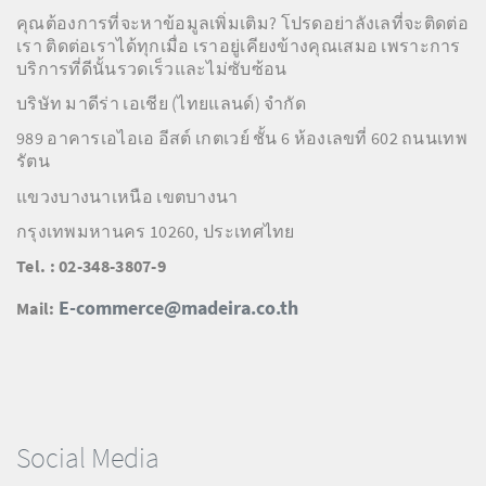
คุณต้องการที่จะหาข้อมูลเพิ่มเติม? โปรดอย่าลังเลที่จะติดต่อ
เรา ติดต่อเราได้ทุกเมื่อ เราอยู่เคียงข้างคุณเสมอ เพราะการ
บริการที่ดีนั้นรวดเร็วและไม่ซับซ้อน
บริษัท มาดีร่า เอเชีย (ไทยแลนด์) จำกัด
989 อาคารเอไอเอ อีสต์ เกตเวย์ ชั้น 6 ห้องเลขที่ 602 ถนนเทพ
รัตน
แขวงบางนาเหนือ เขตบางนา
กรุงเทพมหานคร 10260, ประเทศไทย
Tel. : 02-348-3807-9
E-commerce@madeira.co.th
Mail:
Social Media