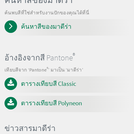
ค้นพบสีที่ใช่สำหรับงานปักของคุณได้ที่นี่
ค้นหาสีของมาดีร่า
®
อ้างอิงจากสี Pantone
®
เทียบสีจาก ‘Pantone
’ มาเป็น ‘มาดีร่า’
ตารางเทียบสี Classic
ตารางเทียบสี Polyneon
ข่าวสารมาดีร่า