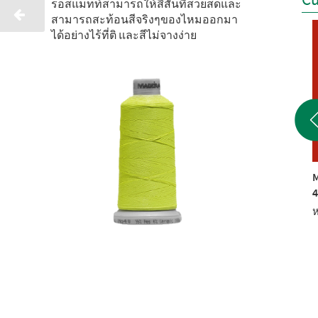
รอสแมทท์สามารถให้สีสันที่สวยสดและ
สามารถสะท้อนสีจริงๆของไหมออกมา
ได้อย่างไร้ที่ติ และสีไม่จางง่าย
POLYNEON NO. 40 1000
MADEIRA CLASSIC NO.
M
M
40 2500 M
4
หมายเลขสินค้า: 9191817
หมายเลขสินค้า: 9221017
ห