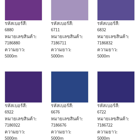
รหัสเบอร์สี:
รหัสเบอร์สี:
รหัสเบอร์สี:
6880
6711
6832
หมายเลขสินค้า:
หมายเลขสินค้า:
หมายเลขสินค้า:
7186880
7186711
7186832
ความยาว:
ความยาว:
ความยาว:
5000m
5000m
5000m
รหัสเบอร์สี:
รหัสเบอร์สี:
รหัสเบอร์สี:
6922
6676
6722
หมายเลขสินค้า:
หมายเลขสินค้า:
หมายเลขสินค้า:
7186922
7186676
7186722
ความยาว:
ความยาว:
ความยาว:
5000m
5000m
5000m