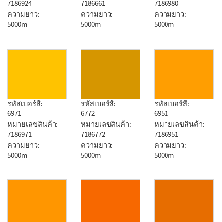
7186924
7186661
7186980
ความยาว:
ความยาว:
ความยาว:
5000m
5000m
5000m
รหัสเบอร์สี:
รหัสเบอร์สี:
รหัสเบอร์สี:
6971
6772
6951
หมายเลขสินค้า:
หมายเลขสินค้า:
หมายเลขสินค้า:
7186971
7186772
7186951
ความยาว:
ความยาว:
ความยาว:
5000m
5000m
5000m