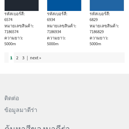
รหัสเบอร์สี:
รหัสเบอร์สี:
รหัสเบอร์สี:
6574
6934
6829
หมายเลขสินค้า:
หมายเลขสินค้า:
หมายเลขสินค้า:
7186574
7186934
7186829
ความยาว:
ความยาว:
ความยาว:
5000m
5000m
5000m
1
2
3
|
next »
ติดต่อ
ข้อมูลมาดีร่า
ค้นหาสีของมาดีร่า