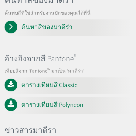
ค้นพบสีที่ใช่สำหรับงานปักของคุณได้ที่นี่
ค้นหาสีของมาดีร่า
®
อ้างอิงจากสี Pantone
®
เทียบสีจาก ‘Pantone
’ มาเป็น ‘มาดีร่า’
ตารางเทียบสี Classic
ตารางเทียบสี Polyneon
ข่าวสารมาดีร่า